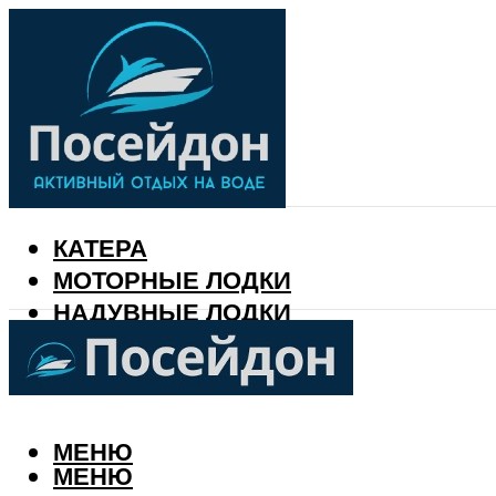
КАТЕРА
МОТОРНЫЕ ЛОДКИ
НАДУВНЫЕ ЛОДКИ
РЫБАЛКА
КАЛЕНДАРЬ РЫБАКА
МЕНЮ
МЕНЮ