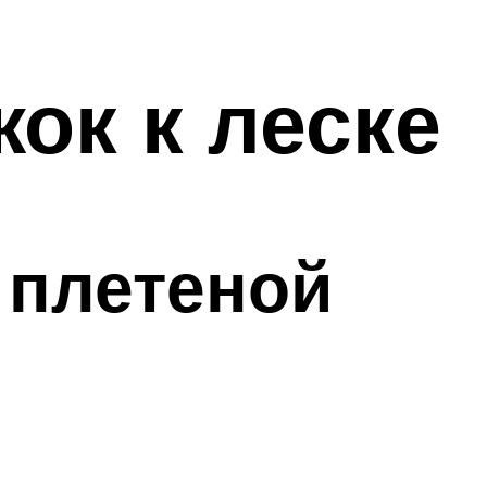
ок к леске
 плетеной