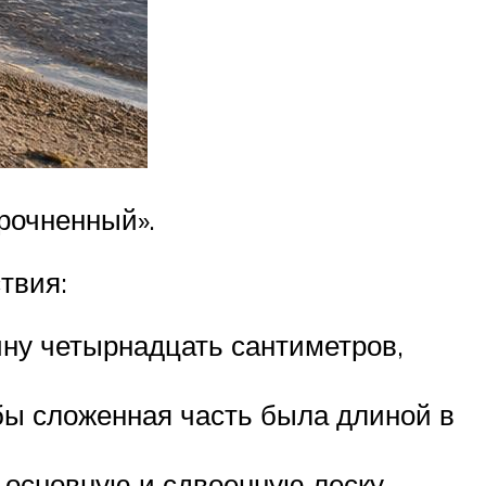
рочненный».
твия:
ину четырнадцать сантиметров,
обы сложенная часть была длиной в
основную и сдвоенную леску,