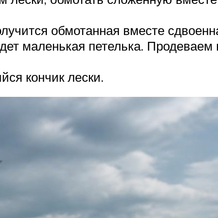
олучится обмотанная вместе сдвоенна
дет маленькая петелька. Продеваем в
йся кончик лески.