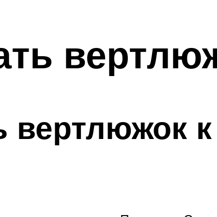
ать вертлюж
ь вертлюжок к