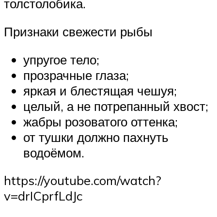
толстолобика.
Признаки свежести рыбы
упругое тело;
прозрачные глаза;
яркая и блестящая чешуя;
целый, а не потрепанный хвост;
жабры розоватого оттенка;
от тушки должно пахнуть
водоёмом.
https://youtube.com/watch?
v=drICprfLdJc