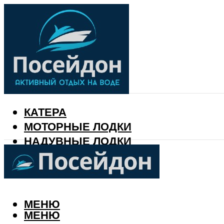
КАТЕРА
МОТОРНЫЕ ЛОДКИ
НАДУВНЫЕ ЛОДКИ
РЫБАЛКА
КАЛЕНДАРЬ РЫБАКА
МЕНЮ
МЕНЮ