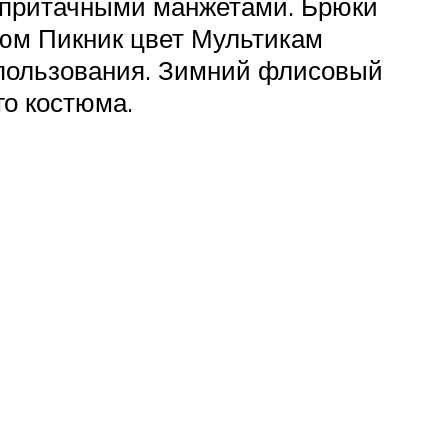
 притачными манжетами. Брюки
тюм Пикник цвет Мультикам
спользования. Зимний флисовый
го костюма.