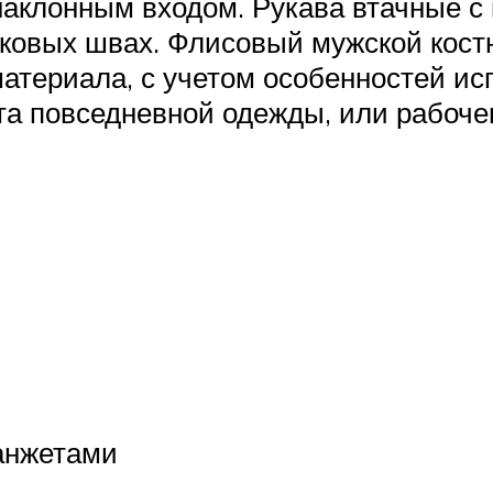
аклонным входом. Рукава втачные с
оковых швах. Флисовый мужской кос
материала, с учетом особенностей и
та повседневной одежды, или рабоче
:
анжетами