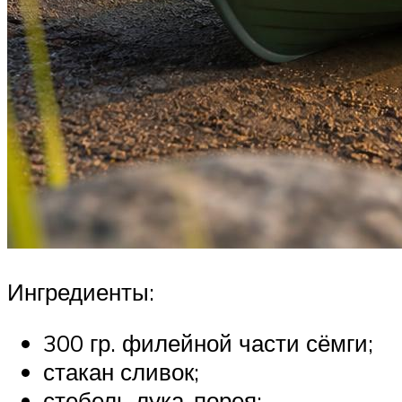
Ингредиенты:
300 гр. филейной части сёмги;
стакан сливок;
стебель лука-порея;