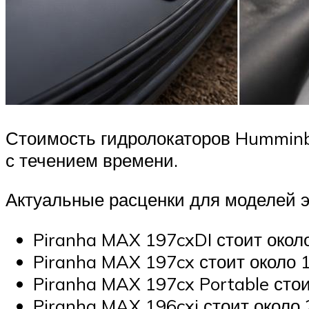
Стоимость гидролокаторов Humminbi
с течением времени.
Актуальные расценки для моделей э
Piranha MAX 197cxDI стоит окол
Piranha MAX 197cx стоит около 
Piranha MAX 197cx Portable стои
Piranha MAX 196cxi стоит около 