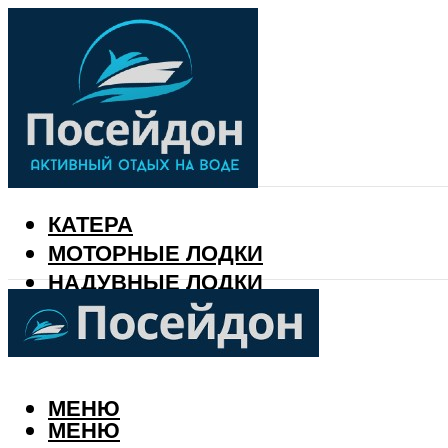
КАТЕРА
МОТОРНЫЕ ЛОДКИ
НАДУВНЫЕ ЛОДКИ
РЫБАЛКА
КАЛЕНДАРЬ РЫБАКА
МЕНЮ
МЕНЮ