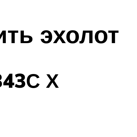
ить эхолот
343С Х