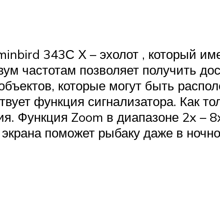
nbird 343С Х – эхолот , который име
вум частотам позволяет получить до
бъектов, которые могут быть располо
твует функция сигнализатора. Как то
ия. Функция Zoom в диапазоне 2x – 8
 экрана поможет рыбаку даже в ночно