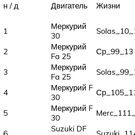
н / д
Двигатель
Жизни
Меркурий
1
Solas_10_
30
Меркурий
2
Ср_99_13
Fa 25
Меркурий
3
Solas_99_
Fa 25
Меркурий F
4
Ср_105_1
30
Меркурий F
5
Merc_111
30
Suzuki DF
6
Suzuki_11