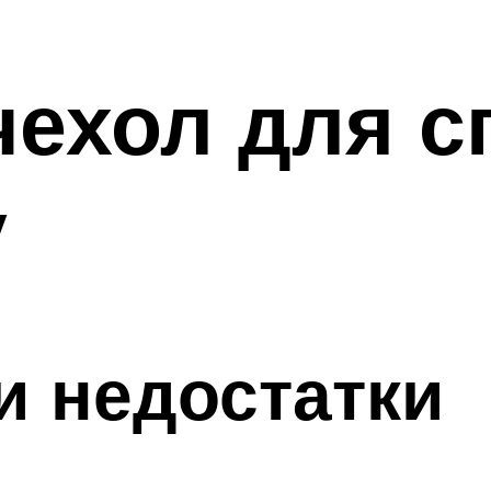
чехол для с
у
и недостатки