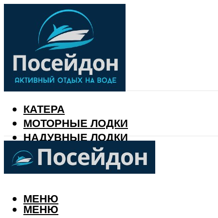
КАТЕРА
МОТОРНЫЕ ЛОДКИ
НАДУВНЫЕ ЛОДКИ
РЫБАЛКА
КАЛЕНДАРЬ РЫБАКА
МЕНЮ
МЕНЮ