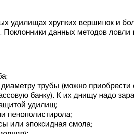
ых удилищах хрупких вершинок и бол
 Поклонники данных методов ловли 
ба;
 диаметру трубы (можно приобрести
совую банку). К их днищу надо зара
защитой удилищ;
ли пенополистирола;
сы или эпоксидная смола;
молния);