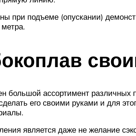
ны при подъеме (опускании) демонст
 метра.
бокоплав сво
н большой ассортимент различных п
сделать его своими руками и для это
риалы.
ления является даже не желание сэк