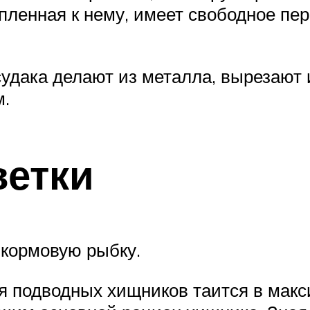
пленная к нему, имеет свободное пе
удака делают из металла, вырезают и
м.
ветки
 кормовую рыбку.
ля подводных хищников таится в мак