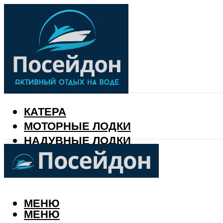
КАТЕРА
МОТОРНЫЕ ЛОДКИ
НАДУВНЫЕ ЛОДКИ
РЫБАЛКА
КАЛЕНДАРЬ РЫБАКА
МЕНЮ
МЕНЮ