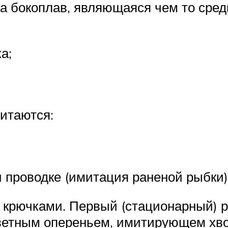
а бокоплав, являющаяся чем то сред
а;
читаются:
 проводке (имитация раненой рыбки)
крючками. Первый (стационарный) р
ветным опереньем, имитирующем хво