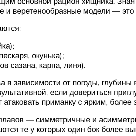
щим основной рацион хищника. Зная
е и веретенообразные модели — это т
аются:
ка);
ескаря, окунька);
ов сазана, карпа, линя).
а в зависимости от погоды, глубины 
езультативной, если довериться приг
 атаковать приманку с ярким, более
плавов — симметричные и асимметри
ются те у которых один бок более в