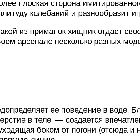
олее плоская сторона имитированног
плитуду колебаний и разнообразит иг
акой из приманок хищник отдаст свое
воем арсенале несколько разных мод
допределяет ее поведение в воде. Б
верстие в теле, — создается впечатл
уходящая боком от погони (отсюда и 
и прямую линию.