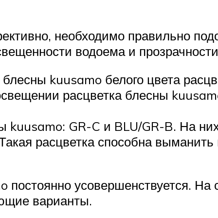
ктивно, необходимо правильно подоб
свещенности водоема и прозрачности
блесны kuusamo белого цвета расцве
 освещении расцветка блесны kuusam
 kuusamo: GR-C и BLU/GR-B. На них 
Такая расцветка способна выманить 
 постоянно усовершенствуется. На се
ющие варианты.