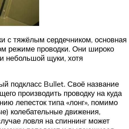
ки с тяжёлым сердечником, основная
ом режиме проводки. Они широко
и небольшой щуки, хотя
й подкласс Bullet. Своё название
щего производить проводку на куда
нию лепесток типа «лонг», помимо
ые) колебательные движения,
лучае ловля на спиннинг может