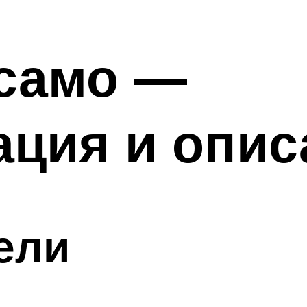
усамо —
ция и опис
ели