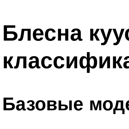
Блесна ку
классифика
Базовые мод