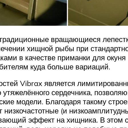
о традиционные вращающиеся лепест
влечении хищной рыбы при стандартн
ами в качестве приманки для окуня 
бителям куда больше вариаций.
стей Vibrax является лимитированны
о утяжелённого сердечника, позволяю
ские модели. Благодаря такому строе
т низкочастотные (и низкоамплитудн
ающий эффект на хищника. В этом с