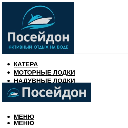
КАТЕРА
МОТОРНЫЕ ЛОДКИ
НАДУВНЫЕ ЛОДКИ
РЫБАЛКА
КАЛЕНДАРЬ РЫБАКА
МЕНЮ
МЕНЮ