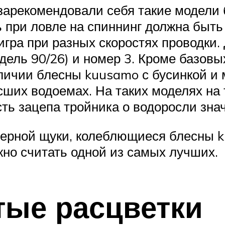
арекомендовали себя такие модели 
 при ловле на спиннинг должна быть 
игра при разных скоростях проводки.
ель 90/26) и номер 3. Кроме базовы
личии блесны kuusamo с бусинкой и
сших водоемах. На таких моделях на
ость зацепа тройника о водоросли зн
озерной щуки, колеблющиеся блесны 
жно считать одной из самых лучших.
ые расцветки