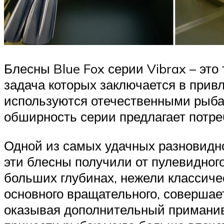
Блесны Blue Fox серии Vibrax – эт
задача которых заключается в при
используются отечественными рыбак
обширность серии предлагает потре
Одной из самых удачных разновидно
эти блесны получили от пулевидног
больших глубинах, нежели классиче
основного вращательного, совершае
оказывая дополнительный приманив