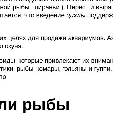
ной рыбы , пираньи ). Нерест и вы
итается, что введение
цихлы
поддержи
х целях для продажи аквариумов. А
 окуня.
виды, которые привлекают их внима
тики, рыбы-комары, гольяны и гуппи.
ло
ли рыбы