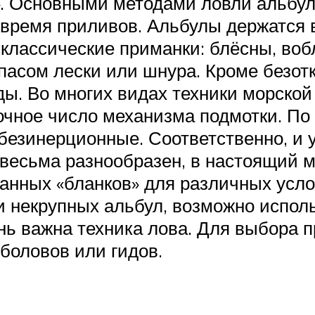
». Основными методами ловли альбул
 время приливов. Альбулы держатся 
классические приманки: блёсны, во
асом лески или шнура. Кроме безот
ды. Во многих видах техники морской
очное число механизма подмотки. По
и безинерционные. Соответственно, 
весьма разнообразен, в настоящий 
нных «бланков» для различных усло
и некрупных альбул, возможно испол
ень важна техника лова. Для выбора
боловов или гидов.