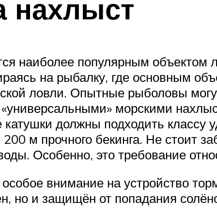
а нахлыст
тся наиболее популярным объектом л
ираясь на рыбалку, где основным объ
ской ловли. Опытные рыболовы могут
о, «универсальными» морскими нахлы
катушки должны подходить классу уд
00 м прочного бекинга. Не стоит заб
воды. Особенно, это требование отно
 особое внимание на устройство то
н, но и защищён от попадания солён