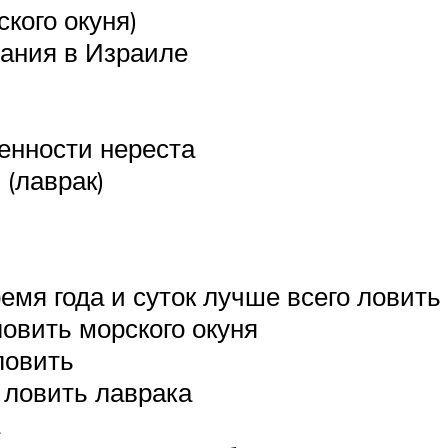
кого окуня)
тания в Израиле
бенности нереста
 (лаврак)
ремя года и суток лучше всего ловить
ловить морского окуня
ловить
о ловить лаврака