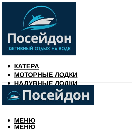
КАТЕРА
МОТОРНЫЕ ЛОДКИ
НАДУВНЫЕ ЛОДКИ
РЫБАЛКА
КАЛЕНДАРЬ РЫБАКА
МЕНЮ
МЕНЮ