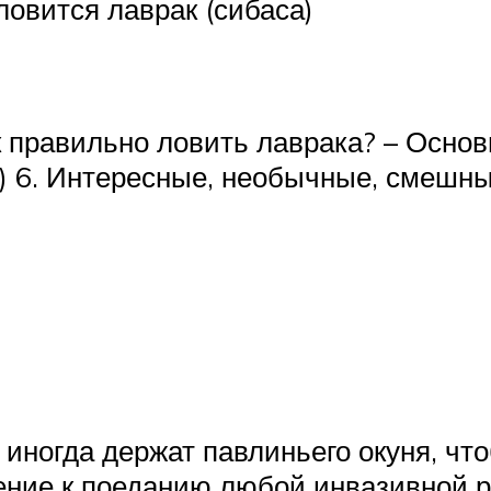
ловится лаврак (сибаса)
Как правильно ловить лаврака? – Осн
) 6. Интересные, необычные, смешны
иногда держат павлиньего окуня, чт
нение к поеданию любой инвазивной 