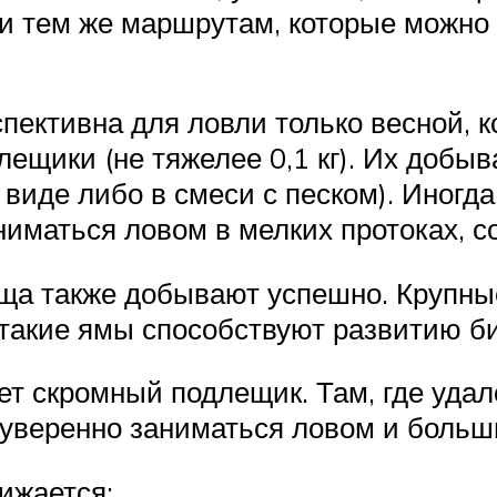
 и тем же маршрутам, которые можно
пективна для ловли только весной, к
ещики (не тяжелее 0,1 кг). Их добыв
 виде либо в смеси с песком). Иног
ниматься ловом в мелких протоках, 
еща также добывают успешно. Крупн
 такие ямы способствуют развитию б
ет скромный подлещик. Там, где уда
 уверенно заниматься ловом и больш
нижается;