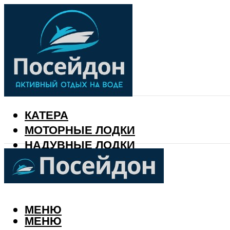
КАТЕРА
МОТОРНЫЕ ЛОДКИ
НАДУВНЫЕ ЛОДКИ
РЫБАЛКА
КАЛЕНДАРЬ РЫБАКА
МЕНЮ
МЕНЮ